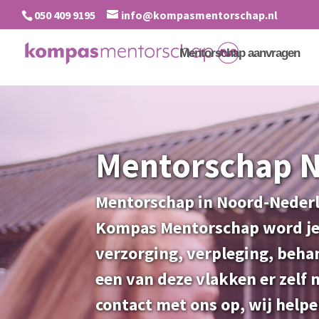
050 409 9195
info@kompasmentorschap.nl
Mentorschap aanvragen
Mentorschap 
Mentorschap in Noord-Nederl
Kompas Mentorschap word je
verzorging, verpleging, beha
een van deze vlakken er zelf
contact met ons op, wij helpe