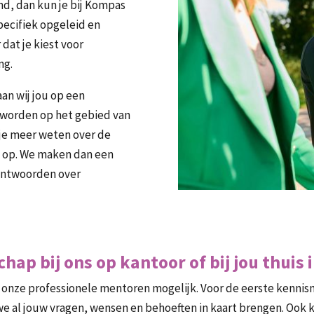
nd, dan kun je bij Kompas
pecifiek opgeleid en
 dat je kiest voor
ng.
an wij jou op een
 worden op het gebied van
 je meer weten over de
 op. We maken dan een
eantwoorden over
p bij ons op kantoor of bij jou thuis
onze professionele mentoren mogelijk. Voor de eerste kennisma
we al jouw vragen, wensen en behoeften in kaart brengen. Ook ki